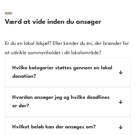
Værd at vide inden du ansøger
Er du en lokal ildsjæl? Eller kender du én, der brænder for
at udvikle sammenholdet i dit lokalområde?
Hvilke kategorier støttes gennem en lokal
donation?
Det er forskelligt fra år til år, hvilke kategorier
Hvordan ansøger jeg og hvilke deadlines
som udvælges, men fortrintvis disse:
er der?
Tiltag med fokus på bæredygtighed
Fællesskab og nærvær
For at ansøge om støtte til et projekt af udpræget
Hvilket beløb kan der ansøges om?
Børn og unge
lokal karakter skal du tage kontakt til den lokale