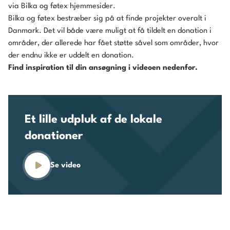
Bilka:
1. marts og 1. august 2026
via
Bilka
og
føtex
hjemmesider.
føtex:
1. august 2026
Bilka og føtex bestræber sig på at finde projekter overalt i
Danmark. Det vil både være muligt at få tildelt en donation i
Bemærk, at disse datoer er
varehusenes interne
områder, der allerede har fået støtte såvel som områder, hvor
deadlines
for at indsende ansøgninger.
der endnu ikke er uddelt en donation.
Potentielle ansøgere bør derfor kontakte deres
Find inspiration til din ansøgning i videoen nedenfor.
lokale varehuschef i god tid for at sikre, at
projektet kan nå at blive vurderet.
Et lille udpluk af de lokale
donationer
Se video