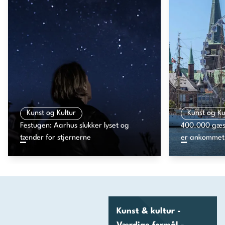
Kunst og Kultur
Kunst og Ku
Festugen: Aarhus slukker lyset og
400.000 gæst
tænder for stjernerne
er ankommet 
Kunst & kultur -