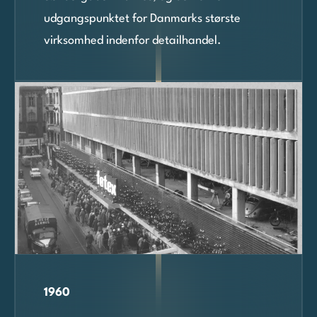
udgangspunktet for Danmarks største
virksomhed indenfor detailhandel.
1960