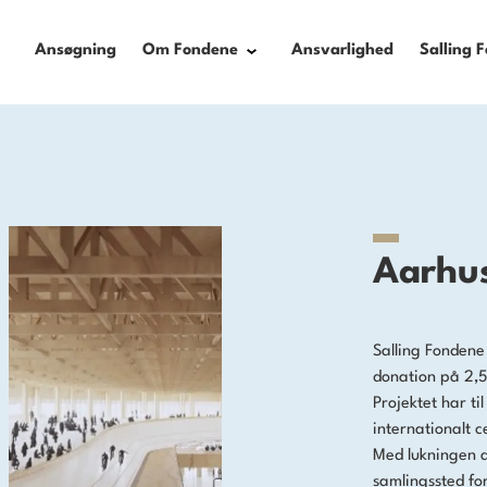
Ansøgning
Om Fondene
Ansvarlighed
Salling 
Aarhus
Salling Fondene
donation på 2,5
Projektet har ti
internationalt 
Med lukningen a
samlingssted for