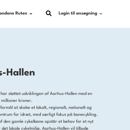
Login til ansøgning
Fondene Ruten
Købmand Ferdinand Sallings Mind
Købmand Herman Sallings Fond
-Hallen
 har støttet udviklingen af Aarhus-Hallen med en
 millioner kroner.
l formål at skabe et lokalt, regionalt, nationalt og
centrum for idræt, med særligt fokus på banecykling.
f den gamle cykelbane opstår et behov for et nyt
 det lokale cykelmiljø. Aarhus-Hallen vil tilbyde