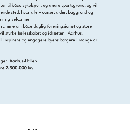
ter til både cykelsport og andre sportsgrene, og vil
rende sted, hvor alle – uanset alder, baggrund og
ler sig velkomne.
e ramme om både daglig foreningsidræt og store
vil styrke fællesskabet og idrætten i Aarhus.
il inspirere og engagere byens borgere i mange år
ager:
Aarhus-Hallen
n: 2.500.000 kr.