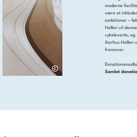
moderne facilite
være et inklude
ambitioner – fø
Hallen vil dann
cykelevents, og 
Aarhus-Hallen v
fremover.
Donationsmodt
Samlet donatio