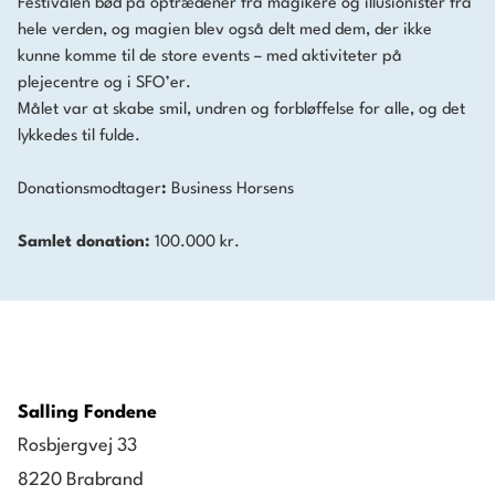
Festivalen bød på optrædener fra magikere og illusionister fra
hele verden, og magien blev også delt med dem, der ikke
kunne komme til de store events – med aktiviteter på
plejecentre og i SFO’er.
Målet var at skabe smil, undren og forbløffelse for alle, og det
lykkedes til fulde.
Donationsmodtager
:
Business Horsens
Samlet donation:
100.000 kr.
Salling Fondene
Rosbjergvej 33
8220 Brabrand