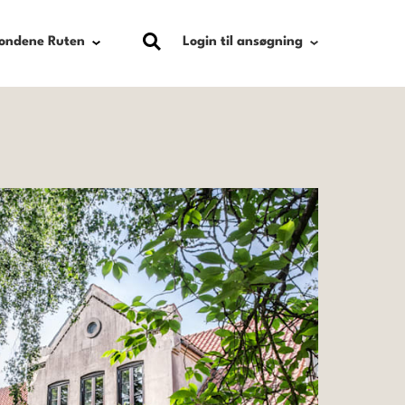
Login til ansøgning
Fondene Ruten
Købmand Ferdinand Sallings Mind
Købmand Herman Sallings Fond