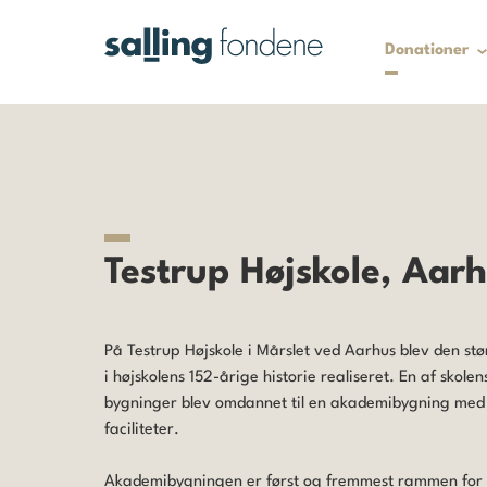
Donationer
Testrup Højskole, Aar
På Testrup Højskole i Mårslet ved Aarhus blev den st
i højskolens 152-årige historie realiseret. En af skolen
bygninger blev omdannet til en akademibygning me
faciliteter.
Akademibygningen er først og fremmest rammen for 