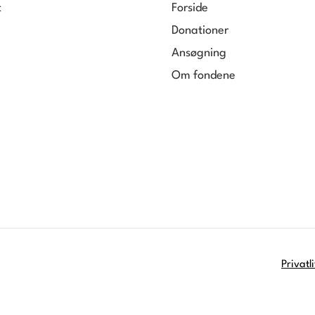
t
Forside
Donationer
Ansøgning
Om fondene
Privatl