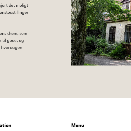
jort det muligt
kunstudstillinger
olens drøm, som
til gode, og
 i hverdagen
ation
Menu