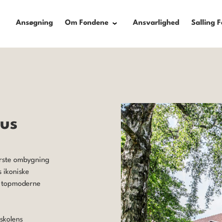
Ansøgning
Om Fondene
Ansvarlighed
Salling 
hus
ørste ombygning
s ikoniske
d topmoderne
skolens