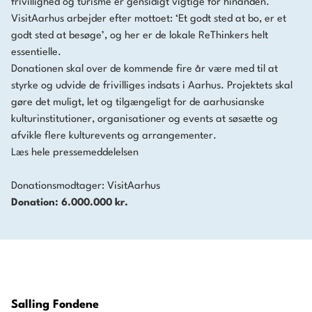
frivillighed og turisme er gensidigt vigtige for hinanden.
VisitAarhus arbejder efter mottoet: ‘Et godt sted at bo, er et
godt sted at besøge’, og her er de lokale ReThinkers helt
essentielle.
Donationen skal over de kommende fire år være med til at
styrke og udvide de frivilliges indsats i Aarhus. Projektets skal
gøre det muligt, let og tilgængeligt for de aarhusianske
kulturinstitutioner, organisationer og events at søsætte og
afvikle flere kulturevents og arrangementer.
Læs hele
pressemeddelelsen
Donationsmodtager: VisitAarhus
Donation: 6.000.000 kr.
Salling Fondene