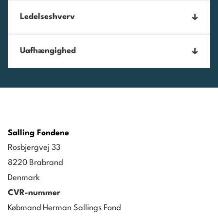
Ledelseshverv
Bestyrelsesformand:
Uafhængighed
Systematic A/S
Fonden for Aarhus Støtter Håndbolden
Anses som uafhængigt medlem.
Bestyrelsesmedlem:
Energinet
Cubedin A/S
AVK Holding A/S
Salling Fondene
Den Erhvervsdrivende Fond Bellevue-Hallerne
Rosbjergvej 33
Water Valley Denmark
8220 Brabrand
Xailguard A/S
Denmark
KØBENHAVNS LUFTHAVNE A/S.
CVR-nummer
Direktion:
Købmand Herman Sallings Fond