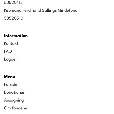
Systematic Holding ApS
53520413
Park Allé 1 ApS
Købmand Ferdinand Sallings Mindefond
Delta 2 ApS
53520510
Strandbakken 5 ApS
Information
Kontakt
FAQ
Logoer
Menu
Forside
Donationer
Ansøgning
Om fondene